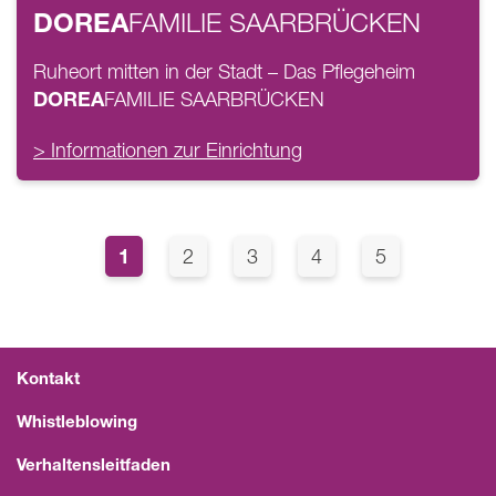
DOREA
FAMILIE
SAARBRÜCKEN
Ruheort mitten in der Stadt – Das Pflegeheim
DOREA
FAMILIE
SAARBRÜCKEN
> Informationen zur Einrichtung
Seitennummerierung
Page
1
Page
Page
Page
Page
2
3
4
5
Kontakt
Whistleblowing
Verhaltensleitfaden