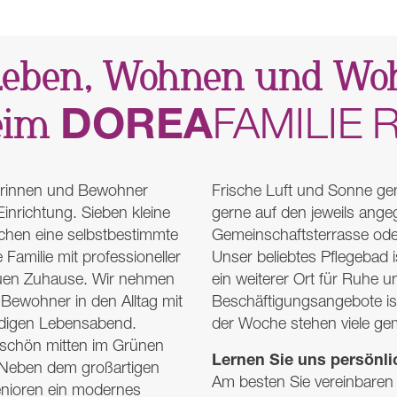
Leben, Wohnen und Woh
DOREA
FAMILIE
heim
nerinnen und Bewohner
Frische Luft und Sonne g
inrichtung. Sieben kleine
gerne auf den jeweils ange
hen eine selbstbestimmte
Gemeinschaftsterrasse ode
Familie mit professioneller
Unser beliebtes Pflegebad
euen Zuhause. Wir nehmen
ein weiterer Ort für Ruhe 
Bewohner in den Alltag mit
Beschäftigungsangebote is
ndigen Lebensabend.
der Woche stehen viele gem
rschön mitten im Grünen
Lernen Sie uns persönli
. Neben dem großartigen
Am besten Sie vereinbaren g
enioren ein modernes