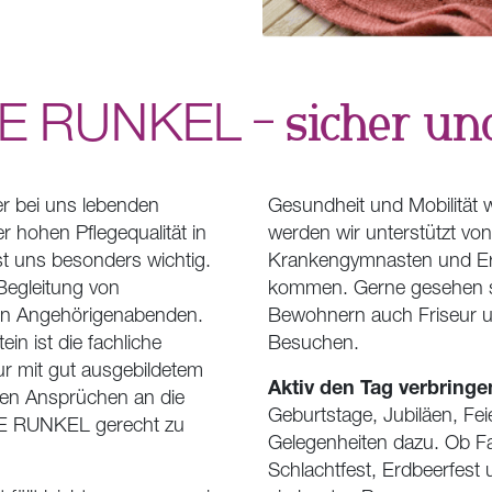
IE
RUNKEL
– sicher un
der bei uns lebenden
Gesundheit und Mobilität 
 hohen Pflegequalität in
werden wir unterstützt vo
ist uns besonders wichtig.
Krankengymnasten und Erg
Begleitung von
kommen. Gerne gesehen s
gen Angehörigenabenden.
Bewohnern auch Friseur u
in ist die fachliche
Besuchen.
ur mit gut ausgebildetem
Aktiv den Tag verbringe
hen Ansprüchen an die
Geburtstage, Jubiläen, Fei
E
RUNKEL
gerecht zu
Gelegenheiten dazu. Ob F
Schlachtfest, Erdbeerfest 