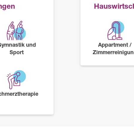
ungen
Hauswirtsch
Gymnastik und
Appartment /
Sport
Zimmerreinigu
chmerztherapie