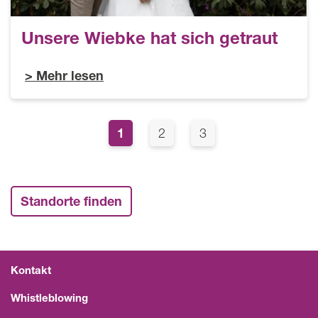
Unsere Wiebke hat sich getraut
Mehr lesen
Seitennummerierung
Page
1
Page
Page
2
3
Standorte finden
Kontakt
Whistleblowing