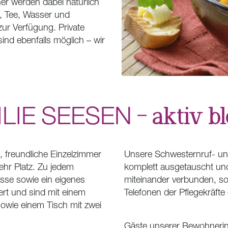
 werden dabei natürlich
o, Tee, Wasser und
zur Verfügung. Private
nd ebenfalls möglich – wir
LIE
SEESEN
– aktiv b
, freundliche Einzelzimmer
Unsere Schwesternruf- un
hr Platz. Zu jedem
komplett ausgetauscht und
sse sowie ein eigenes
miteinander verbunden, so
ert und sind mit einem
Telefonen der Pflegekräfte
sowie einem Tisch mit zwei
Gäste unserer Bewohnerin