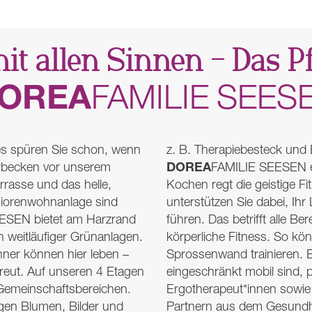
it allen Sinnen – Das 
OREA
FAMILIE
SEES
s spüren Sie schon, wenn
z. B. Therapiebesteck und 
DOREA
erbecken vor unserem
FAMILIE
SEESEN
rrasse und das helle,
Kochen regt die geistige F
niorenwohnanlage sind
unterstützen Sie dabei, Ih
ESEN
bietet am Harzrand
führen. Das betrifft alle B
en weitläufiger Grünanlagen.
körperliche Fitness. So kö
er können hier leben –
Sprossenwand trainieren.
etreut. Auf unseren 4 Etagen
eingeschränkt mobil sind, p
e Gemeinschaftsbereichen.
Ergotherapeut*innen sowie
rgen Blumen, Bilder und
Partnern aus dem Gesundhe