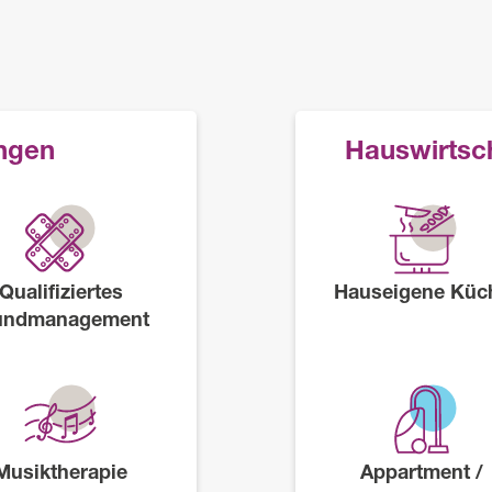
ungen
Hauswirtsch
Qualifiziertes
Hauseigene Küc
ndmanagement
Musiktherapie
Appartment /