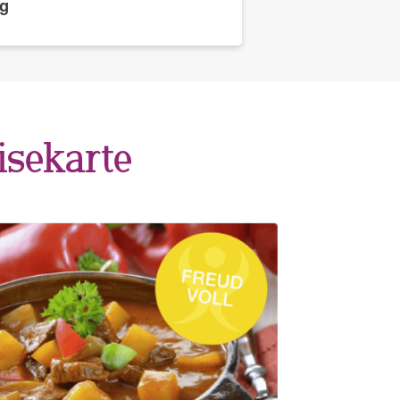
ng
isekarte