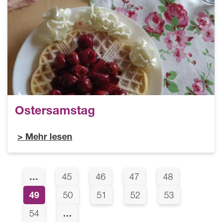
Ostersamstag
Mehr lesen
Seitennummerierung
…
Page
Page
Page
Page
45
46
47
48
Page
49
Page
Page
Page
Page
50
51
52
53
Page
…
54