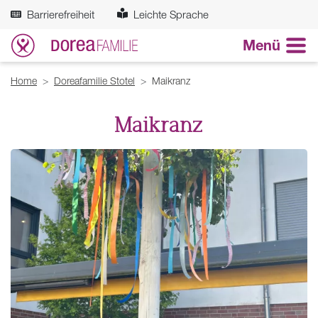
Zum Hauptinhalt springen
Barrierefreiheit
Leichte Sprache
Menü
Breadcrumb
Home
Doreafamilie Stotel
Maikranz
Maikranz