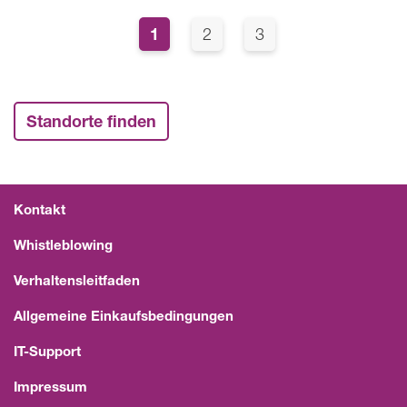
Seitennummerierung
Page
1
Page
Page
2
3
Standorte finden
Kontakt
Whistleblowing
Verhaltensleitfaden
Allgemeine Einkaufsbedingungen
IT-Support
Impressum