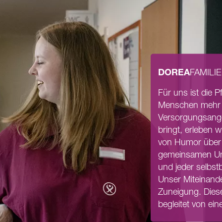
DOREA
FAMILIE
Für uns ist die 
Menschen mehr al
Versorgungsange
bringt, erleben w
von Humor über g
gemeinsamen Umg
und jeder selbstb
Unser Miteinand
Zuneigung. Diese
begleitet von ei