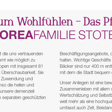
zum Wohlfühlen – Das P
OREA
FAMILIE
STOT
t die uns vertrauenden
Beschäftigungsangebote, di
mmt wie möglich zu
halten. Wichtige Geschäfte
ppen mit insgesamt 81
Bäcker sind nur 400 m entfe
 Überschaubarkeit. Sie
mit dem die Stadt bequem err
iel Zuwendung und
Unser Anliegen ist eine be
so die hellen und
Zusammenleben mit allem wa
unsere demenziell
Wertschätzung und Selbstb
n separaten geschützten
weit mehr als eine hochqual
umfasst auch Zeit, Beista