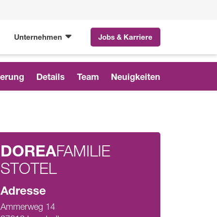
Unternehmen
Jobs & Karriere
ierung
Details
Team
Neuigkeiten
DOREA
FAMILIE
STOTEL
Adresse
Ammerweg 14