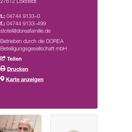
27612 Loxstedt
t.:
04744 9133–0
f.:
04744 9133–499
stotel@doreafamilie.de
Betrieben durch die DOREA
Beteiligungsgesellschaft mbH
Teilen
Drucken
Karte anzeigen