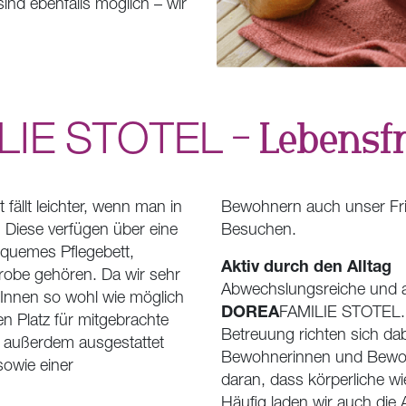
nd ebenfalls möglich – wir
LIE
STOTEL
– Lebensf
ällt leichter, wenn man in
Bewohnern auch unser Fri
Diese verfügen über eine
Besuchen.
equemes Pflegebett,
Aktiv durch den Alltag
robe gehören. Da wir sehr
Abwechslungsreiche und akt
Innen so wohl wie möglich
DOREA
FAMILIE
STOTEL
en Platz für mitgebrachte
Betreuung richten sich da
t außerdem ausgestattet
Bewohnerinnen und Bewohne
sowie einer
daran, dass körperliche wi
Häufig laden wir auch die 