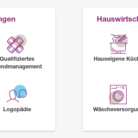
ungen
Hauswirtsch
Qualifiziertes
Hauseigene Küc
ndmanagement
Logopädie
Wäscheversorgu