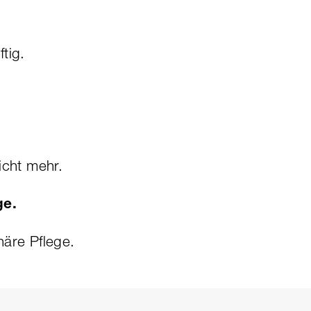
tig.
icht mehr.
ege.
näre Pflege.