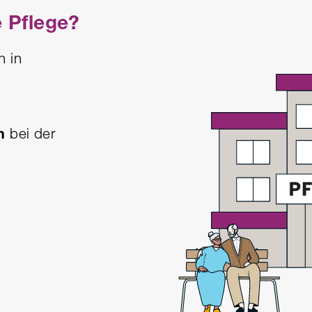
e Pflege?
n in
m
bei der