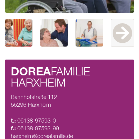
DOREA
FAMILIE
HARXHEIM
Bahnhofstraße 112
55296 Harxheim
t.:
06138-97593-0
f.:
06138-97593-99
harxheim@doreafamilie.de