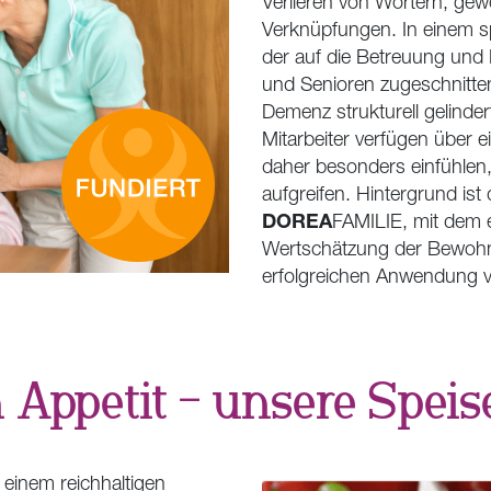
Verlieren von Wörtern, ge
Verknüpfungen. In einem sp
der auf die Betreuung und 
und Senioren zugeschnitten
Demenz strukturell gelinde
Mitarbeiter verfügen über e
daher besonders einfühlen
aufgreifen. Hintergrund is
DOREA
FAMILIE
, mit dem 
Wertschätzung der Bewohn
erfolgreichen Anwendung v
 Appetit – unsere Speis
 einem reichhaltigen