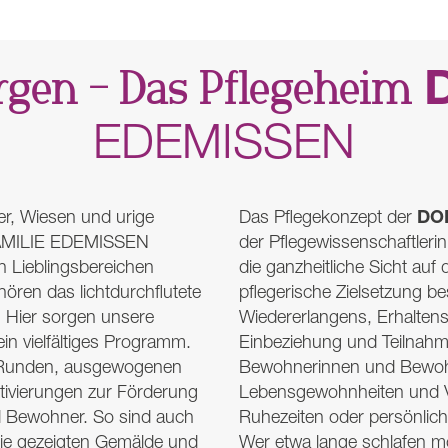
rgen – Das Pflegeheim
EDEMISSEN
DO
der, Wiesen und urige
Das Pflegekonzept der
MILIE
EDEMISSEN
der Pflegewissenschaftleri
n Lieblingsbereichen
die ganzheitliche Sicht a
ren das lichtdurchflutete
pflegerische Zielsetzung be
. Hier sorgen unsere
Wiedererlangens, Erhalten
ein vielfältiges Programm.
Einbeziehung und Teilnahm
e-Runden, ausgewogenen
Bewohnerinnen und Bewohn
tivierungen zur Förderung
Lebensgewohnheiten und Vor
d Bewohner. So sind auch
Ruhezeiten oder persönlich
Die gezeigten Gemälde und
Wer etwa lange schlafen mö