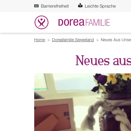
Zum Hauptinhalt springen
Barrierefreiheit
Leichte Sprache
Breadcrumb
Home
Doreafamilie Siegerland
Neues Aus Unse
Neues au