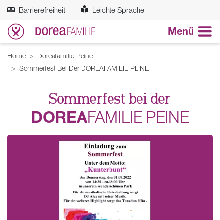
Zum Hauptinhalt springen
Barrierefreiheit
Leichte Sprache
Menü
Breadcrumb
Home
Doreafamilie Peine
Sommerfest Bei Der DOREAFAMILIE PEINE
Sommerfest bei der
DOREA
FAMILIE
PEINE