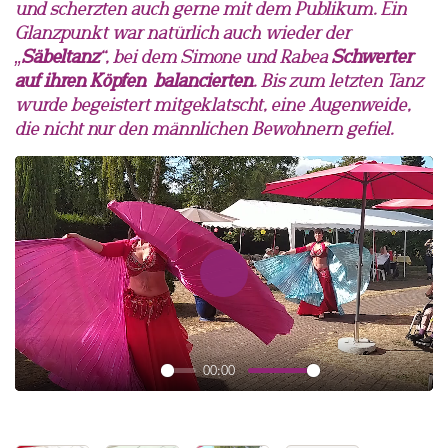
und scherzten auch gerne mit dem Publikum. Ein
Glanzpunkt war natürlich auch wieder der
„
Säbeltanz
“, bei dem Simone und Rabea
Schwerter
auf ihren Köpfen balancierten
. Bis zum letzten Tanz
wurde begeistert mitgeklatscht, eine Augenweide,
die nicht nur den männlichen Bewohnern gefiel.
Play
00:00
Restart
Rewind
Play
Forward
Settings
PIP
Ente
10s
10s
full