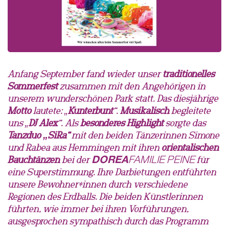
Anfang September fand wieder unser
traditionelles
Sommerfest
zusammen mit den Angehörigen in
unserem wunderschönen Park statt. Das diesjährige
Motto
lautete: „
Kunterbunt
“.
Musikalisch
begleitete
uns „
DJ Alex
“. Als
besonderes Highlight
sorgte das
Tanzduo „SiRa“
mit den beiden Tänzerinnen Simone
und Rabea aus Hemmingen mit ihren
orientalischen
DOREA
FAMILIE
PEINE
Bauchtänzen
bei der
für
eine Superstimmung. Ihre Darbietungen entführten
unsere Bewohner*innen durch verschiedene
Regionen des Erdballs. Die beiden Künstlerinnen
führten, wie immer bei ihren Vorführungen,
ausgesprochen sympathisch durch das Programm