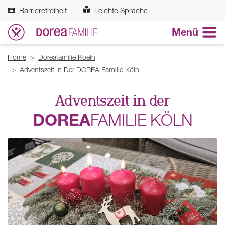
Zum Hauptinhalt springen
Barrierefreiheit
Leichte Sprache
Menü
Breadcrumb
Home
Doreafamilie Koeln
Adventszeit In Der DOREA Familie Köln
Adventszeit in der
DOREA
FAMILIE
KÖLN