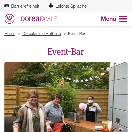
Zum Hauptinhalt springen
Barrierefreiheit
Leichte Sprache
Menü
Breadcrumb
Home
Doreafamilie Hofheim
Event-Bar
Event-Bar