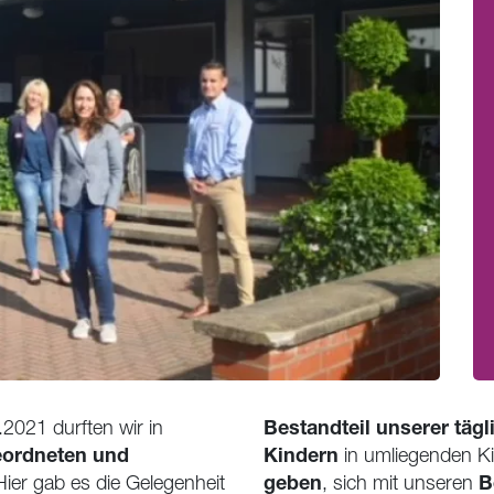
Bestandteil unserer tägl
2021 durften wir in
ordneten und
Kindern
in umliegenden Ki
geben
B
ier gab es die Gelegenheit
, sich mit unseren