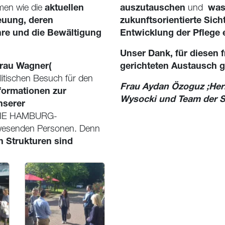
aktuellen
auszutauschen
was
men wie die
und
euung, deren
zukunftsorientierte Sich
hre und die Bewältigung
Entwicklung der Pflege e
Unser Dank, für diesen
Frau Wagner(
gerichteten Austausch gi
itischen Besuch für den
Frau Aydan Özoguz ;Herr
nformationen zur
Wysocki und Team der 
nserer
IE
HAMBURG-
nwesenden Personen. Denn
n Strukturen sind