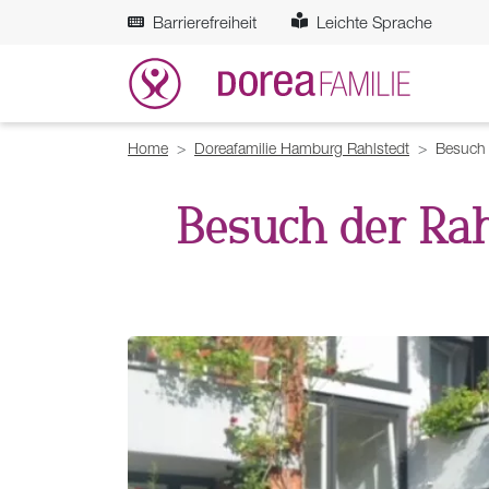
Zum Hauptinhalt springen
Barrierefreiheit
Leichte Sprache
Breadcrumb
Home
Doreafamilie Hamburg Rahlstedt
Besuch 
Besuch der Ra