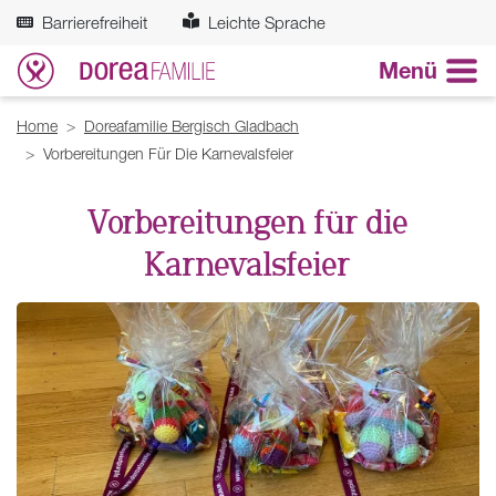
Zum Hauptinhalt springen
Barrierefreiheit
Leichte Sprache
Menü
Breadcrumb
Home
Doreafamilie Bergisch Gladbach
Vorbereitungen Für Die Karnevalsfeier
Vorbereitungen für die
Karnevalsfeier