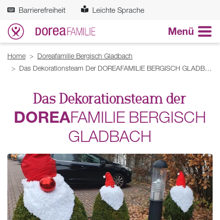
Zum Hauptinhalt springen
Barrierefreiheit
Leichte Sprache
Menü
Breadcrumb
Home
Doreafamilie Bergisch Gladbach
Das Dekorationsteam Der DOREAFAMILIE BERGISCH GLADBACH
Das Dekorationsteam der
DOREA
FAMILIE
BERGISCH
GLADBACH